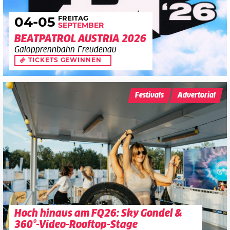
FREITAG
04
-05
SEPTEMBER
BEATPATROL AUSTRIA 2026
Galopprennbahn Freudenau
TICKETS GEWINNEN
Festivals
Advertorial
Hoch hinaus am FQ26: Sky Gondel &
360°-Video-Rooftop-Stage