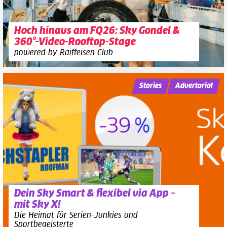
Hoch hinaus am FQ26: Sky Gondel &
360°-Video-Rooftop-Stage
powered by Raiffeisen Club
Stories
Advertorial
Dein Sky Smart & flexibel via App –
mit Sky X!
Die Heimat für Serien-Junkies und
Sportbegeisterte