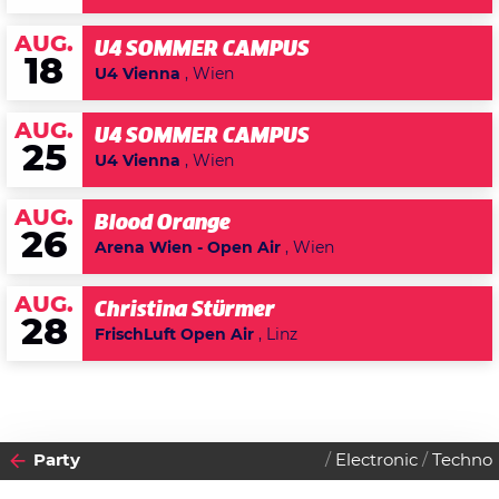
AUG.
U4 SOMMER CAMPUS
18
U4 Vienna
, Wien
AUG.
U4 SOMMER CAMPUS
25
U4 Vienna
, Wien
AUG.
Blood Orange
26
Arena Wien - Open Air
, Wien
AUG.
Christina Stürmer
28
FrischLuft Open Air
, Linz
Party
Electronic
Techno