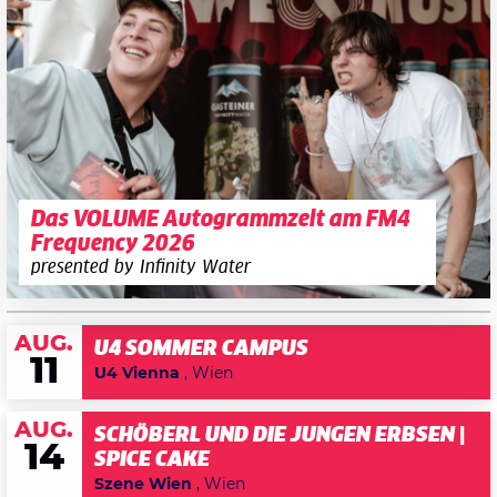
Das VOLUME Autogrammzelt am FM4
Frequency 2026
presented by Infinity Water
AUG.
U4 SOMMER CAMPUS
11
U4 Vienna
, Wien
AUG.
SCHÖBERL UND DIE JUNGEN ERBSEN |
14
SPICE CAKE
Szene Wien
, Wien