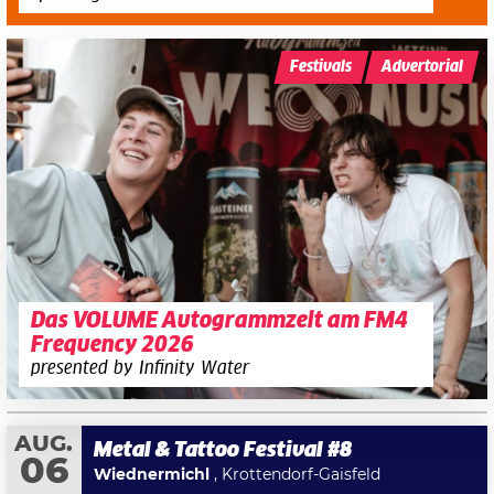
Festivals
Advertorial
Das VOLUME Autogrammzelt am FM4
Frequency 2026
presented by Infinity Water
AUG.
Metal & Tattoo Festival #8
06
Wiednermichl
, Krottendorf-Gaisfeld