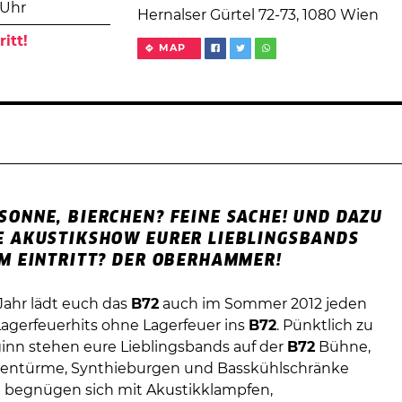
 Uhr
Hernalser Gürtel 72-73, 1080 Wien
ritt!
MAP
SONNE, BIERCHEN? FEINE SACHE! UND DAZU
E AKUSTIKSHOW EURER LIEBLINGSBANDS
EM EINTRITT? DER OBERHAMMER!
Jahr lädt euch das
B72
auch im Sommer 2012 jeden
agerfeuerhits ohne Lagerfeuer ins
B72
. Pünktlich zu
n stehen eure Lieblingsbands auf der
B72
Bühne,
rrentürme, Synthieburgen und Basskühlschränke
begnügen sich mit Akustikklampfen,