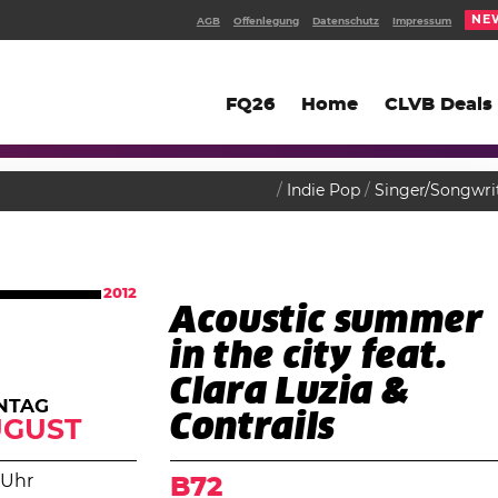
NE
AGB
Offenlegung
Datenschutz
Impressum
FQ26
Home
CLVB Deals
Indie Pop
Singer/Songwri
2012
Acoustic summer
in the city feat.
Clara Luzia &
NTAG
Contrails
UGUST
 Uhr
B72