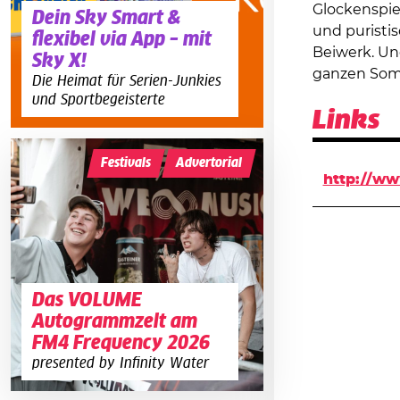
Glockenspie
Dein Sky Smart &
und puristi
flexibel via App – mit
Beiwerk. Und
Sky X!
ganzen Som
Die Heimat für Serien-Junkies
und Sportbegeisterte
Links
Festivals
Advertorial
http://ww
Das VOLUME
Autogrammzelt am
FM4 Frequency 2026
presented by Infinity Water