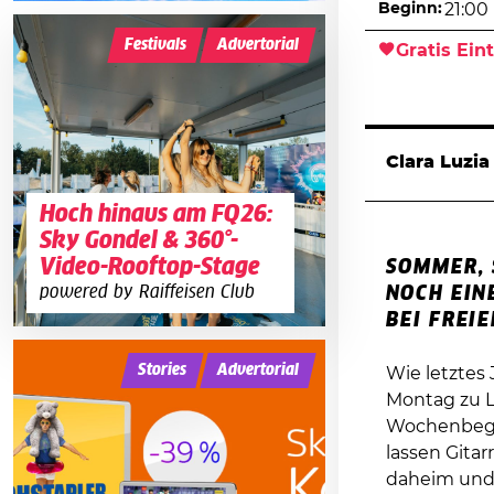
Beginn:
21:00
Festivals
Advertorial
Gratis Eint
Clara Luzia
Hoch hinaus am FQ26:
Sky Gondel & 360°-
Video-Rooftop-Stage
SOMMER, 
powered by Raiffeisen Club
NOCH EIN
BEI FREI
Stories
Advertorial
Wie letztes 
Montag zu L
Wochenbegin
lassen Gita
daheim und 