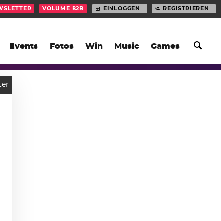
WSLETTER
VOLUME B2B
EINLOGGEN
REGISTRIEREN
Events
Fotos
Win
Music
Games
ter