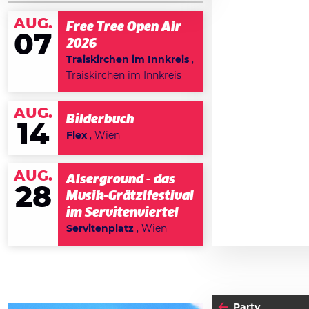
AUG.
Free Tree Open Air
07
2026
Traiskirchen im Innkreis
,
Traiskirchen im Innkreis
AUG.
Bilderbuch
14
Flex
, Wien
AUG.
Alserground - das
28
Musik-Grätzlfestival
im Servitenviertel
Servitenplatz
, Wien
Party