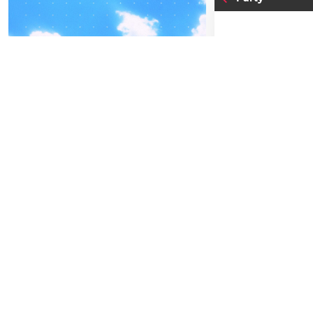
20
04
-05
MO
FREITAG
A
SEPTEMBER
BEATPATROL AUSTRIA
Einlass:
20:00
2026
Beginn:
00:0
Galopprennbahn Freudenau
TICKETS GEWINNEN
Gratis Eint
Festivals
Advertorial
FRUITY HO
EMALS
juicy, fruit