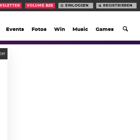
WSLETTER
VOLUME B2B
EINLOGGEN
REGISTRIEREN
Events
Fotos
Win
Music
Games
ter