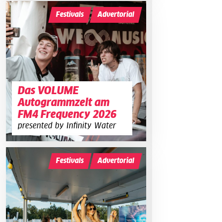
Festivals
Advertorial
Das VOLUME
Autogrammzelt am
FM4 Frequency 2026
presented by Infinity Water
Festivals
Advertorial