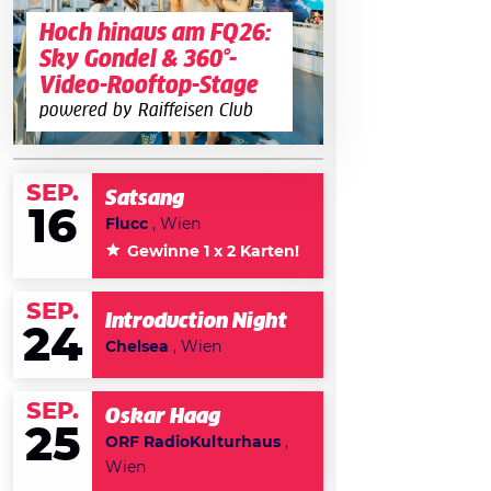
Hoch hinaus am FQ26:
Sky Gondel & 360°-
Video-Rooftop-Stage
powered by Raiffeisen Club
SEP.
Satsang
16
Flucc
, Wien
Gewinne 1 x 2 Karten!
SEP.
Introduction Night
24
Chelsea
, Wien
SEP.
Oskar Haag
25
ORF RadioKulturhaus
,
Wien