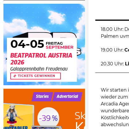
18.00 Uhr: D
Palmen uvm
04
-05
FREITAG
SEPTEMBER
19.00 Uhr:
C
BEATPATROL AUSTRIA
2026
20.30 Uhr:
L
Galopprennbahn Freudenau
TICKETS GEWINNEN
Wir starten 
Stories
Advertorial
wieder zum 
Arcadia Age
wunderbare 
Köstlichkeit
abwechslung