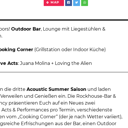
MAP
oors!
Outdoor Bar
, Lounge mit Liegestühlen &
.
ooking Corner
(Grillstation oder Indoor Küche)
ive Acts
: Juana Molina + Loving the Alien
in die dritte
Acoustic Summer Saison
und laden
Verweilen und Genießen ein. Die Rockhouse-Bar &
ncy präsentieren Euch auf ein Neues zwei
Acts & Performances pro Termin, verschiedenste
en vom „Cooking Corner“ (der je nach Wetter variiert),
sreiche Erfrischungen aus der Bar, einen Outdoor