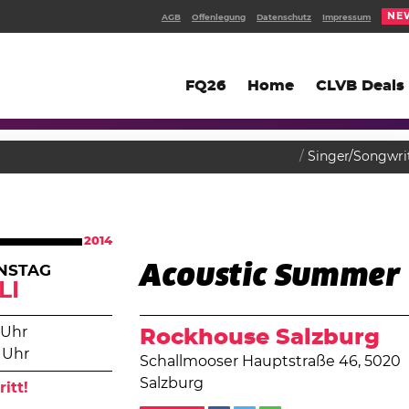
NE
AGB
Offenlegung
Datenschutz
Impressum
FQ26
Home
CLVB Deals
Singer/Songwri
2014
Acoustic Summer
NSTAG
LI
 Uhr
Rockhouse Salzburg
 Uhr
Schallmooser Hauptstraße 46, 5020
Salzburg
ritt!