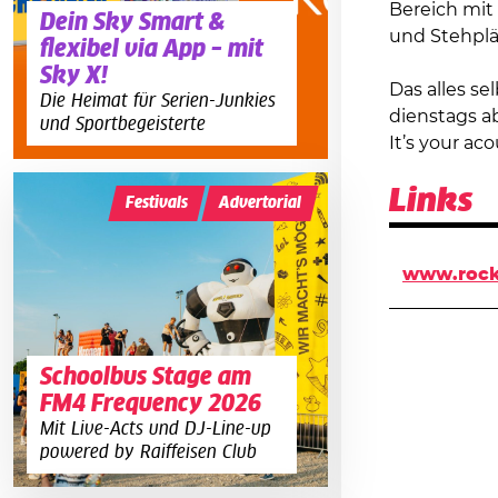
Bereich mit
Dein Sky Smart &
und Stehplä
flexibel via App – mit
Sky X!
Das alles se
Die Heimat für Serien-Junkies
dienstags ab
und Sportbegeisterte
It’s your ac
Links
Festivals
Advertorial
www.rock
Schoolbus Stage am
FM4 Frequency 2026
Mit Live-Acts und DJ-Line-up
powered by Raiffeisen Club