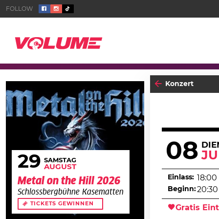
Konzert
08
DIE
JU
29
SAMSTAG
AUGUST
Einlass:
18:00
Metal on the Hill 2026
Beginn:
20:30
Schlossbergbühne Kasematten
TICKETS GEWINNEN
Gratis Eint