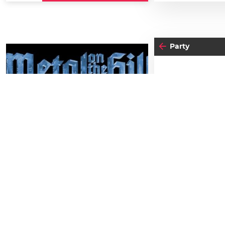
Party
08
DIE
JU
29
SAMSTAG
AUGUST
Einlass:
18:00
Metal on the Hill 2026
Beginn:
18:00
Schlossbergbühne Kasematten
TICKETS GEWINNEN
Abendkassa
Vorverkauf