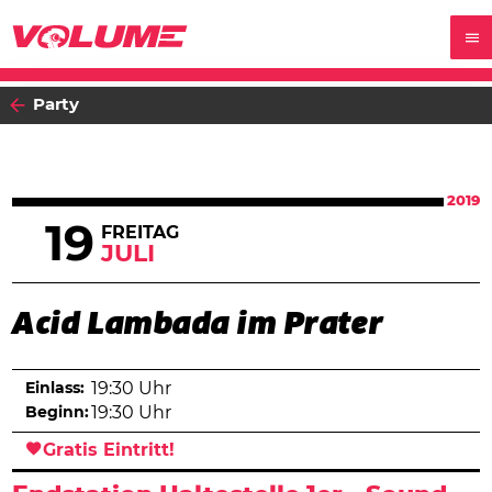
Party
2019
19
FREITAG
JULI
Acid Lambada im Prater
Einlass:
19:30 Uhr
Beginn:
19:30 Uhr
Gratis Eintritt!