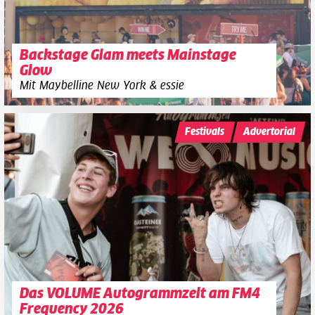
Backstage Glam meets Mainstage
Glow
Mit Maybelline New York & essie
Festivals
Advertorial
Das VOLUME Autogrammzelt am FM4
Frequency 2026