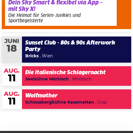
Dein Sky Smart & flexibel via App –
mit Sky X!
Die Heimat für Serien-Junkies und
Sportbegeisterte
JUNI
Sunset Club - 80s & 90s Afterwork
18
Party
Bricks
, Wien
AUG.
Die italienische Schlagernacht
11
Seebühne Mörbisch
, Mörbisch
AUG.
Wolfmother
11
Schlossbergbühne Kasematten
, Graz