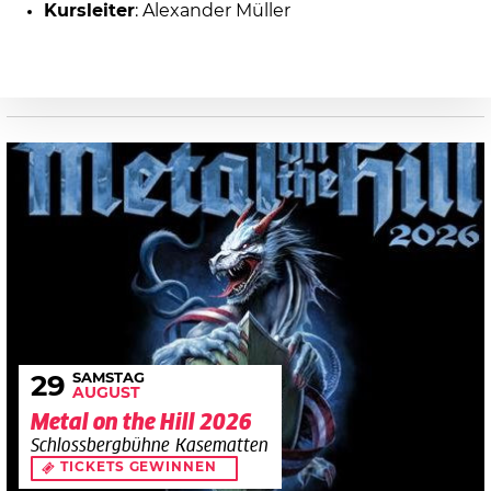
Kursleiter
: Alexander Müller
SAMSTAG
29
AUGUST
Metal on the Hill 2026
Schlossbergbühne Kasematten
TICKETS GEWINNEN