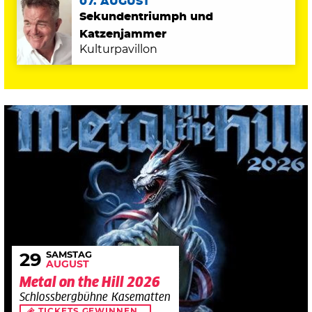
07. AUGUST
Sekundentriumph und
Katzenjammer
Kulturpavillon
SAMSTAG
29
AUGUST
Metal on the Hill 2026
Schlossbergbühne Kasematten
TICKETS GEWINNEN