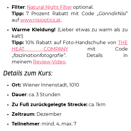
Filter
:
Natural Night Filter
optional.
Tipp:
7 Prozent Rabatt mit Code „
GönndirNisi
“
auf
www.nisioptics.at
.
Warme Kleidung!
(Lieber etwas zu warm als zu
kalt!)
Tipp:
10% Rabatt auf Foto-Handschuhe von
THE
HEAT COMPANY
mit Code
„
faszinationfotografie“
. Details in
meinem
Review-Video
.
Details zum Kurs:
Ort:
Wiener Innenstadt, 1010
Dauer
: ca. 3 Stunden
Zu Fuß zurückgelegte Strecke:
ca. 1km
Zeitraum
: Dezember
Teilnehmer
: mind. 4, max. 7