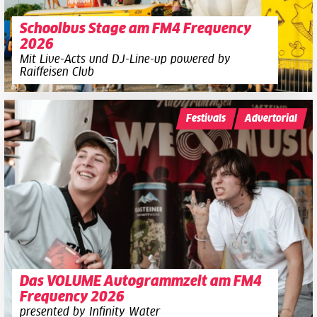
Schoolbus Stage am FM4 Frequency
2026
Mit Live-Acts und DJ-Line-up powered by
Raiffeisen Club
Festivals
Advertorial
Das VOLUME Autogrammzelt am FM4
Frequency 2026
presented by Infinity Water