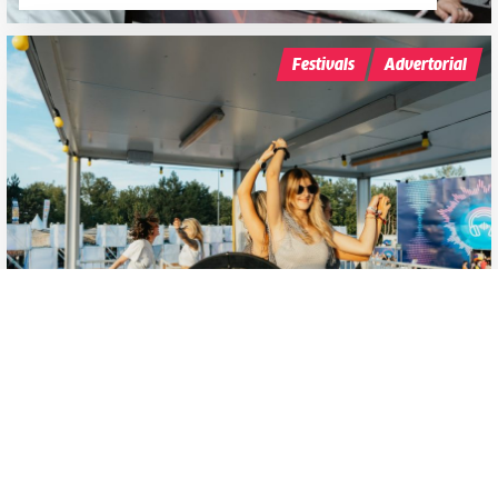
Festivals
Advertorial
Hoch hinaus am FQ26: Sky Gondel &
360°-Video-Rooftop-Stage
Datenschutzerklärung
powered by Raiffeisen Club
Zustimmen