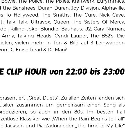
 Bowie, The Police, The Pixies, Kraftwerk, Eurythmics,
 the Banshees, Duran Duran, Joy Division, Alphaville,
s To Hollywood, The Smiths, The Cure, Nick Cave,
t, Talk Talk, Ultravox, Queen, The Sisters Of Mercy,
y Idol, Killing Joke, Blondie, Bauhaus, U2, Gary Numan,
rmy, Talking Heads, Cyndi Lauper, The B52’s, Die
ielen, vielen mehr in Ton & Bild auf 3 Leinwänden
 von DJ Eraserhead & DJ Mani!
E CLIP HOUR von 22:00 bis 23:00
räsentiert „Great Duets“. Zu allen Zeiten fanden sich
musiker zusammen um gemeinsam einen Song als
roduzieren, so auch in den 80s. Im besten Fall
zeitlose Klassiker wie „When the Rain Begins to Fall“
e Jackson und Pia Zadora oder „The Time of My Life“