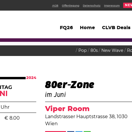
NE
AGB
Offenlegung
Datenschutz
Impressum
FQ26
Home
CLVB Deals
Pop
80s
New Wave
R
2024
80er-Zone
ITAG
NI
im Juni
 Uhr
Viper Room
Landstrasser Hauptstrasse 38, 1030
€
8.00
Wien