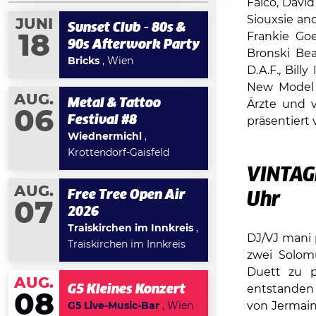
Falco, David
Siouxsie and
JUNI
Sunset Club - 80s &
Frankie Goe
18
90s Afterwork Party
Bronski Bea
Bricks
, Wien
D.A.F., Bill
New Model A
AUG.
Metal & Tattoo
Ärzte und v
06
Festival #8
präsentiert
Wiednermichl
,
Krottendorf-Gaisfeld
VINTAG
AUG.
Free Tree Open Air
Uhr
07
2026
Traiskirchen im Innkreis
,
DJ/VJ mani p
Traiskirchen im Innkreis
zwei Solo
Duett zu p
AUG.
G5 Kleines Konzert
entstanden 
08
von Jermain
G5 Live-Music-Bar
, Wien