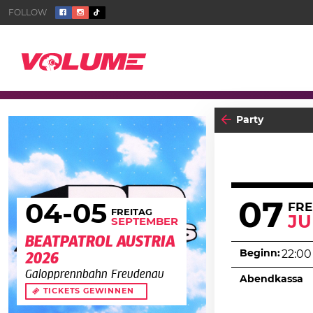
Party
07
04
-05
FRE
FREITAG
JU
SEPTEMBER
BEATPATROL AUSTRIA
Beginn:
22:00
2026
Galopprennbahn Freudenau
Abendkassa
TICKETS GEWINNEN