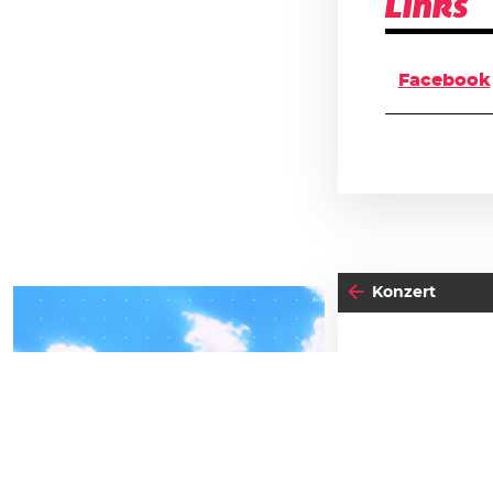
Links
Facebook
Konzert
VON
04
-05
07
F
FREITAG
SEPTEMBER
BEATPATROL AUSTRIA