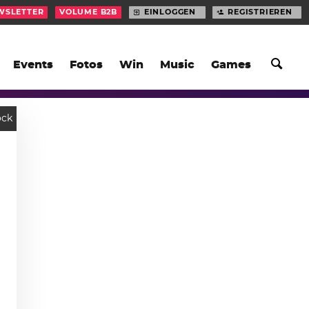
WSLETTER
VOLUME B2B
EINLOGGEN
REGISTRIEREN
Events
Fotos
Win
Music
Games
ock