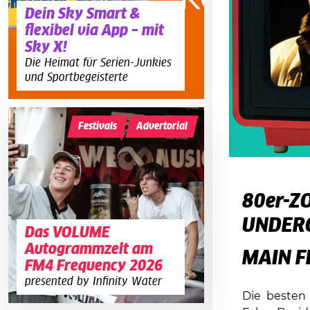
Dein Sky Smart &
flexibel via App – mit
Sky X!
Die Heimat für Serien-Junkies
und Sportbegeisterte
Festivals
Advertorial
80er
UNDER
Das VOLUME
Autogrammzelt am
MAIN F
FM4 Frequency 2026
presented by Infinity Water
Die besten 