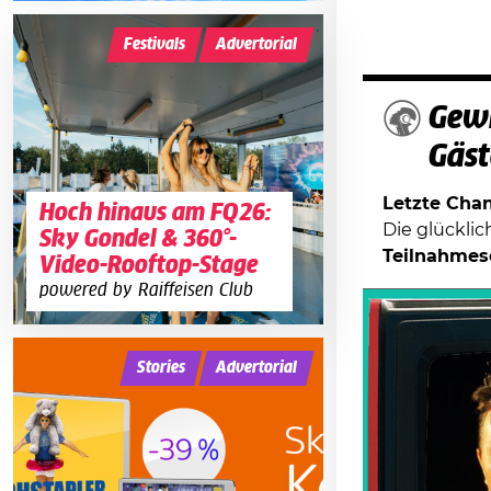
Festivals
Advertorial
Gewi
Gäst
Letzte Chanc
Hoch hinaus am FQ26:
Die glückli
Sky Gondel & 360°-
Teilnahmes
Video-Rooftop-Stage
powered by Raiffeisen Club
Stories
Advertorial