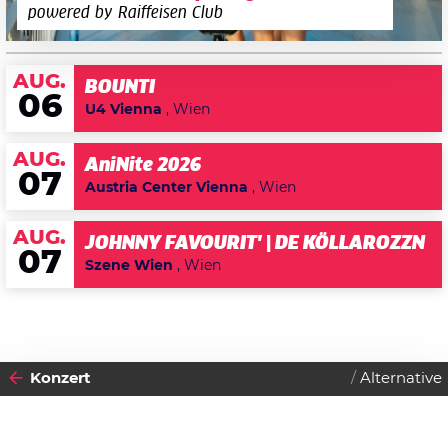
powered by Raiffeisen Club
AUG.
BOUNTI
06
U4 Vienna
, Wien
AUG.
AniNite 2026
07
Austria Center Vienna
, Wien
AUG.
JOHNNY FAVOURIT' | DE KÖLLAROZZN
07
Szene Wien
, Wien
Konzert
Alternative