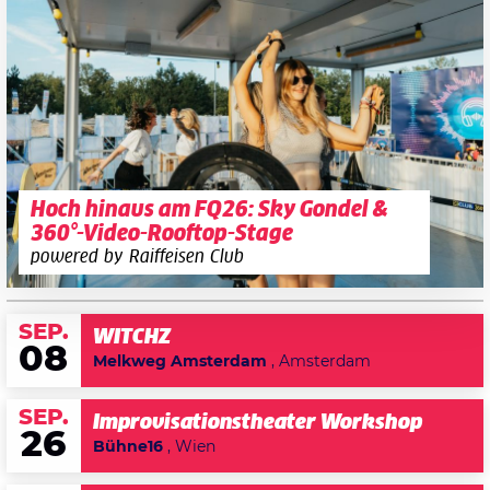
Hoch hinaus am FQ26: Sky Gondel &
360°-Video-Rooftop-Stage
powered by Raiffeisen Club
SEP.
WITCHZ
08
Melkweg Amsterdam
, Amsterdam
SEP.
Improvisationstheater Workshop
26
Bühne16
, Wien