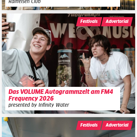
Raiffeisen Club
Festivals
Advertorial
Das VOLUME Autogrammzelt am FM4
Frequency 2026
presented by Infinity Water
Festivals
Advertorial