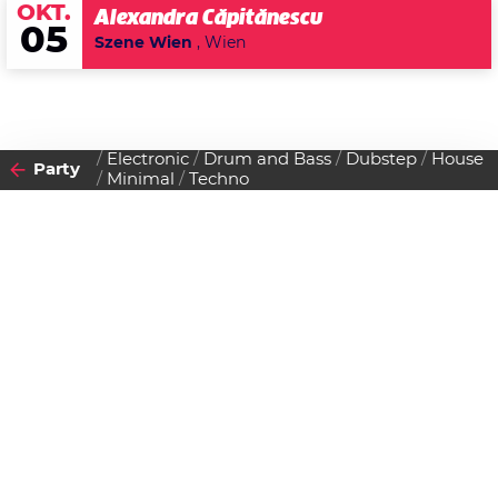
OKT.
Alexandra Căpitănescu
05
Szene Wien
, Wien
Electronic
Drum and Bass
Dubstep
House
Party
Minimal
Techno
2012
23
MITTWOCH
MAI
Datenschutzerklärung
Zustimmen
ElektroUNI
Einlass:
20:00 Uhr
Beginn:
20:00 Uhr