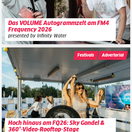
Das VOLUME Autogrammzelt am FM4
Frequency 2026
presented by Infinity Water
Festivals
Advertorial
Hoch hinaus am FQ26: Sky Gondel &
360°-Video-Rooftop-Stage