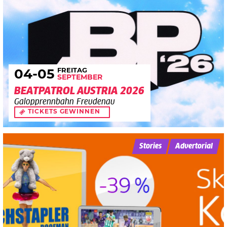
FREITAG
04
-05
SEPTEMBER
BEATPATROL AUSTRIA 2026
Galopprennbahn Freudenau
TICKETS GEWINNEN
Stories
Advertorial