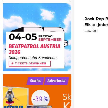
Rock-Pop-Be
Elk
an
jedem
Laufen.
04
-05
FREITAG
SEPTEMBER
BEATPATROL AUSTRIA
2026
Galopprennbahn Freudenau
TICKETS GEWINNEN
Stories
Advertorial