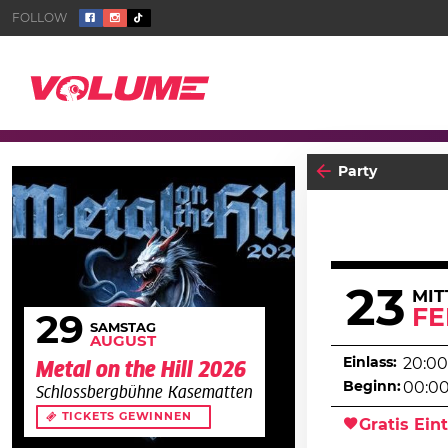
Party
23
MI
F
29
SAMSTAG
AUGUST
Einlass:
20:00
Metal on the Hill 2026
Beginn:
00:0
Schlossbergbühne Kasematten
TICKETS GEWINNEN
Gratis Eint