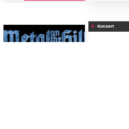
Konzert
23
MI
F
29
SAMSTAG
AUGUST
Einlass:
21:00
Metal on the Hill 2026
Beginn:
00:0
Schlossbergbühne Kasematten
TICKETS GEWINNEN
Gratis Eint