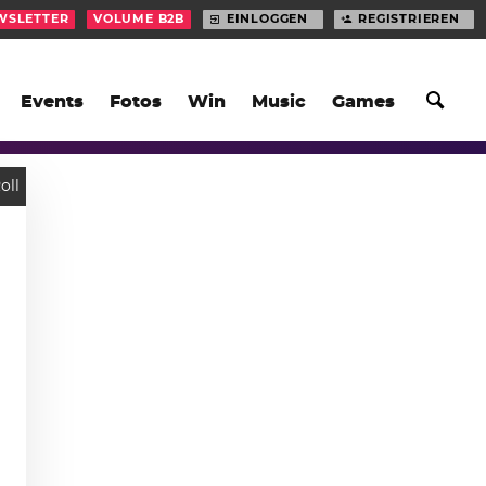
WSLETTER
VOLUME B2B
EINLOGGEN
REGISTRIEREN
Events
Fotos
Win
Music
Games
oll