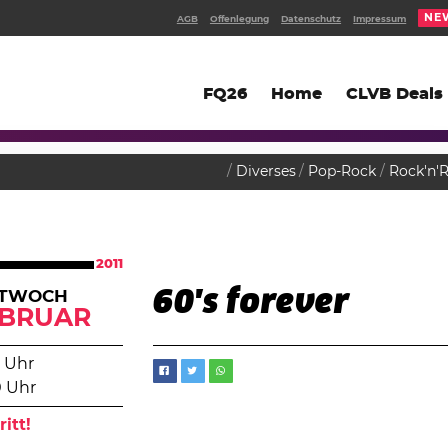
NE
AGB
Offenlegung
Datenschutz
Impressum
FQ26
Home
CLVB Deals
Diverses
Pop-Rock
Rock'n'R
2011
60's forever
TTWOCH
EBRUAR
 Uhr
0 Uhr
ritt!