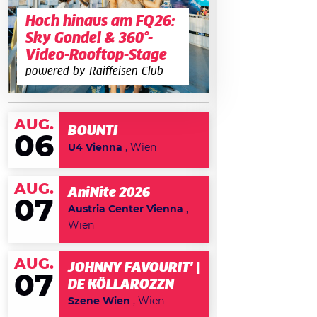
Hoch hinaus am FQ26:
Sky Gondel & 360°-
Video-Rooftop-Stage
powered by Raiffeisen Club
AUG.
BOUNTI
06
U4 Vienna
, Wien
AUG.
AniNite 2026
07
Austria Center Vienna
,
Wien
AUG.
JOHNNY FAVOURIT' |
07
DE KÖLLAROZZN
Szene Wien
, Wien