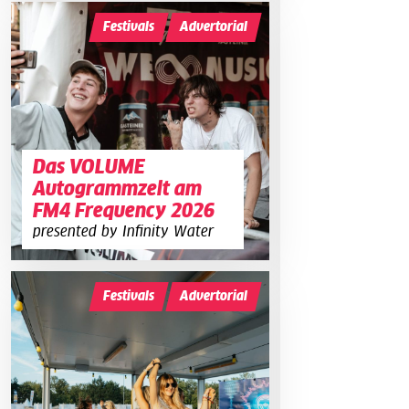
Festivals
Advertorial
Das VOLUME
Autogrammzelt am
FM4 Frequency 2026
presented by Infinity Water
Festivals
Advertorial