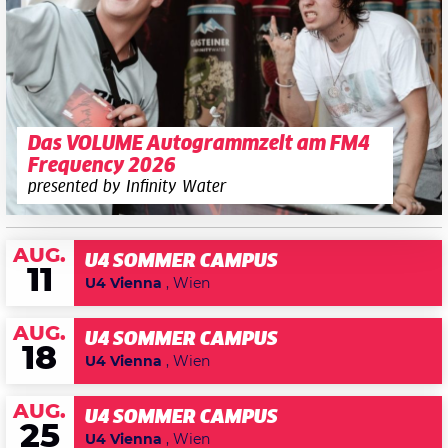
Das VOLUME Autogrammzelt am FM4
Frequency 2026
presented by Infinity Water
AUG.
U4 SOMMER CAMPUS
11
U4 Vienna
, Wien
AUG.
U4 SOMMER CAMPUS
18
U4 Vienna
, Wien
AUG.
U4 SOMMER CAMPUS
25
U4 Vienna
, Wien