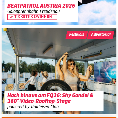
BEATPATROL AUSTRIA 2026
Galopprennbahn Freudenau
TICKETS GEWINNEN
Festivals
Advertorial
Hoch hinaus am FQ26: Sky Gondel &
360°-Video-Rooftop-Stage
powered by Raiffeisen Club