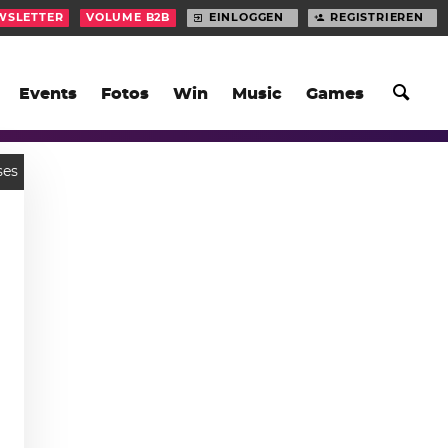
WSLETTER
VOLUME B2B
EINLOGGEN
REGISTRIEREN
Events
Fotos
Win
Music
Games
ses