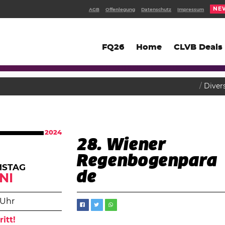
NE
AGB
Offenlegung
Datenschutz
Impressum
FQ26
Home
CLVB Deals
Diver
2024
28. Wiener
Regenbogenpara
MSTAG
de
NI
 Uhr
ritt!