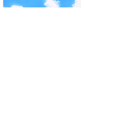
04
-05
FREITAG
SEPTEMBER
08
SA
BEATPATROL AUSTRIA
JU
2026
Galopprennbahn Freudenau
Beginn:
23:00
TICKETS GEWINNEN
EARLY BIRDS
Abendkassa
Festivals
Advertorial
Hoch hinaus am FQ26: