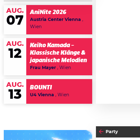
AUG.
AniNite 2026
07
Austria Center Vienna
,
Wien
AUG.
Keiko Kamada –
12
Klassische Klänge &
japanische Melodien
Frau Mayer
, Wien
AUG.
BOUNTI
13
U4 Vienna
, Wien
Party