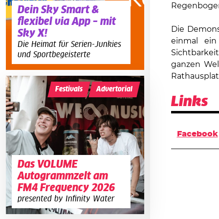
Regenbogen
Dein Sky Smart &
flexibel via App – mit
Die Demonst
Sky X!
einmal ein
Die Heimat für Serien-Junkies
Sichtbarkei
und Sportbegeisterte
ganzen Wel
Rathausplatz
Festivals
Advertorial
Links
Facebook
Das VOLUME
Autogrammzelt am
FM4 Frequency 2026
presented by Infinity Water