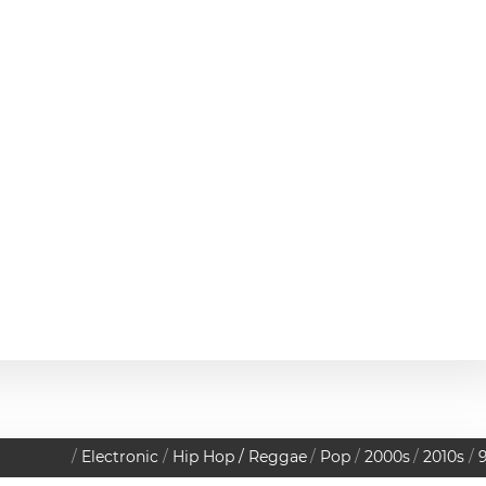
Electronic
Hip Hop / Reggae
Pop
2000s
2010s