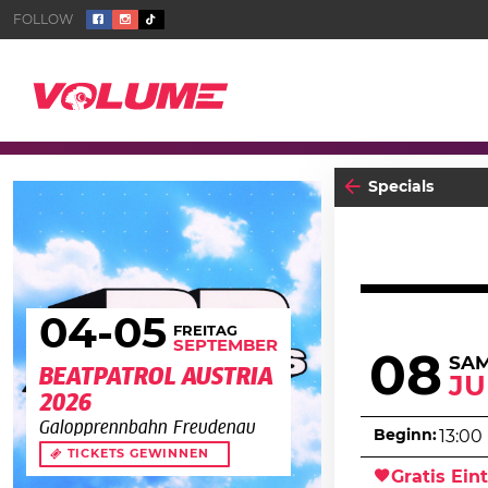
Specials
04
-05
FREITAG
SEPTEMBER
08
SA
BEATPATROL AUSTRIA
JU
2026
Galopprennbahn Freudenau
Beginn:
13:00
TICKETS GEWINNEN
Gratis Eint