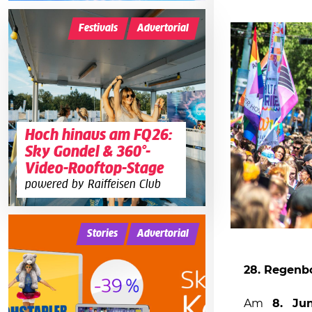
Festivals
Advertorial
Hoch hinaus am FQ26:
Sky Gondel & 360°-
Video-Rooftop-Stage
powered by Raiffeisen Club
Stories
Advertorial
28. Regenb
Am
8. Ju