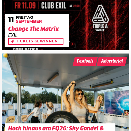
FREITAG
11
SEPTEMBER
Change The Matrix
EXIL
TICKETS GEWINNEN
Festivals
Advertorial
Hoch hinaus am FQ26: Sky Gondel &