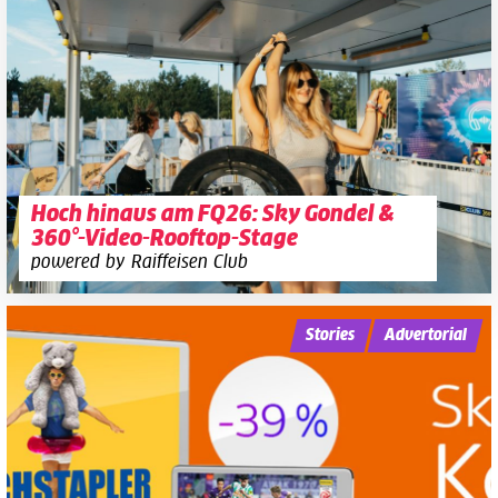
Hoch hinaus am FQ26: Sky Gondel &
360°-Video-Rooftop-Stage
powered by Raiffeisen Club
Stories
Advertorial