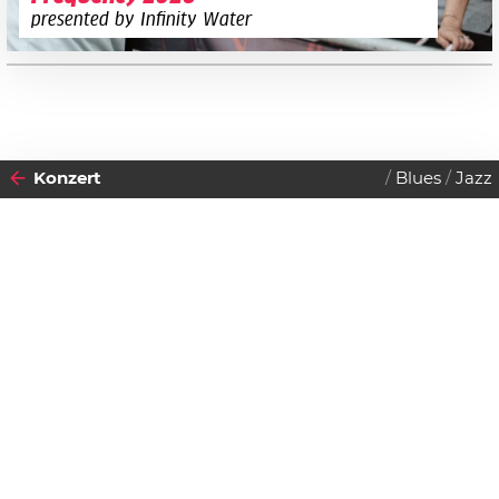
presented by Infinity Water
Konzert
Blues
Jazz
2018
31
MITTWOCH
OKTOBER
Datenschutzerklärung
Zustimmen
Youn Sun Nah
Einlass:
20:30 Uhr