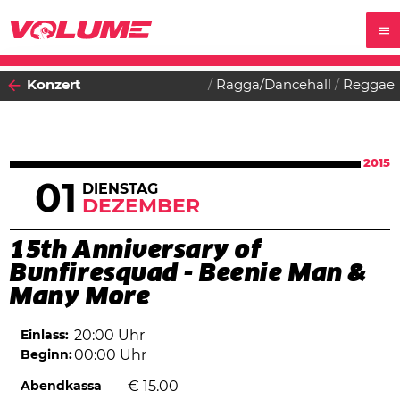
Konzert
Ragga/Dancehall
Reggae
2015
01
DIENSTAG
DEZEMBER
15th Anniversary of
Bunfiresquad - Beenie Man &
Many More
Einlass:
20:00 Uhr
Beginn:
00:00 Uhr
Abendkassa
€
15.00