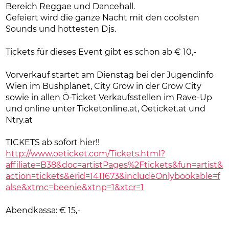
Bereich Reggae und Dancehall.
Gefeiert wird die ganze Nacht mit den coolsten
Sounds und hottesten Djs.
Tickets für dieses Event gibt es schon ab € 10,-
Vorverkauf startet am Dienstag bei der Jugendinfo
Wien im Bushplanet, City Grow in der Grow City
sowie in allen Ö-Ticket Verkaufsstellen im Rave-Up
und online unter Ticketonline.at, Oeticket.at und
Ntry.at
TICKETS ab sofort hier!!
http://www.oeticket.com/Tickets.html?
affiliate=B38&doc=artistPages%2Ftickets&fun=artist&
action=tickets&erid=1411673&includeOnlybookable=f
alse&xtmc=beenie&xtnp=1&xtcr=1
Abendkassa: € 15,-