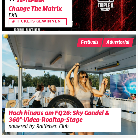
SEPTEMBER
Change The Matrix
EXIL
TICKETS GEWINNEN
Festivals
Advertorial
Hoch hinaus am FQ26: Sky Gondel &
360°-Video-Rooftop-Stage
powered by Raiffeisen Club