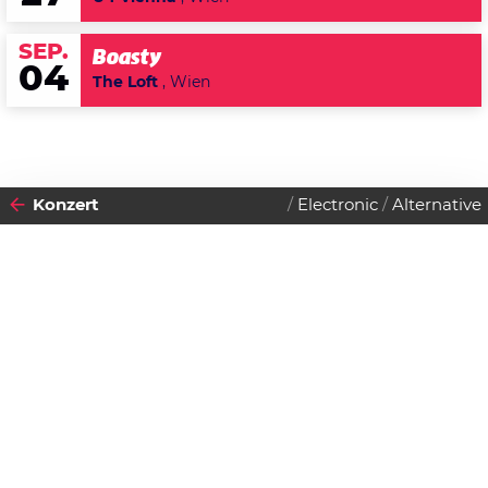
SEP.
Boasty
04
The Loft
, Wien
Konzert
Electronic
Alternative
2015
01
DIENSTAG
DEZEMBER
Datenschutzerklärung
Zustimmen
Aiko Aiko
Einlass:
19:00 Uhr