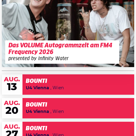
Das VOLUME Autogrammzelt am FM4
Frequency 2026
presented by Infinity Water
AUG.
BOUNTI
13
U4 Vienna
, Wien
AUG.
BOUNTI
20
U4 Vienna
, Wien
AUG.
BOUNTI
27
U4 Vienna
, Wien