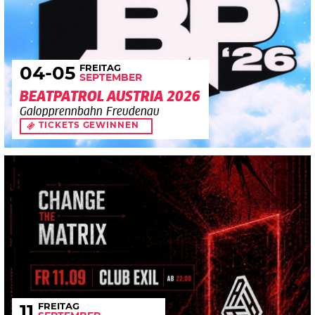
FREITAG
04
-05
SEPTEMBER
BEATPATROL AUSTRIA 2026
Galopprennbahn Freudenau
TICKETS GEWINNEN
FREITAG
11