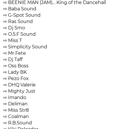
⇨ BEENIE MAN (JAM)… King of the Dancehall
⇨ Baba Sound
⇨ G-Spot Sound
⇨ Ras Sound
⇨ Dj Smo
⇨ O.S.F Sound
⇨ Miss T
⇨ Simplicity Sound
⇨ Mr Fete
⇨ Dj Taff
⇨ Oss Boss
⇨ Lady BK
⇨ Pezo Fox
⇨ DHQ Valerie
⇨ Mighty Just
⇨ Imando
⇨ Deliman
⇨ Miss Str8
⇨ Coalman
⇨ R.B.Sound