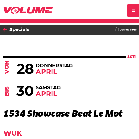
Specials
Diverses
2011
VON
28
DONNERSTAG
APRIL
30
SAMSTAG
BIS
APRIL
1534 Showcase Beat Le Mot
WUK