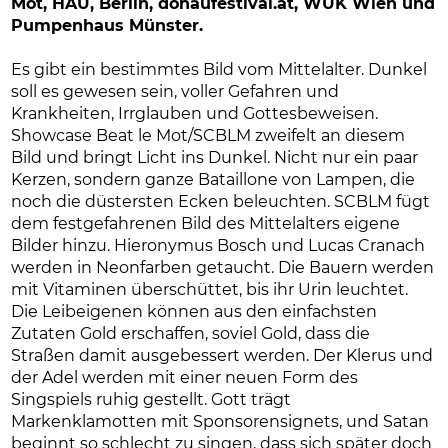
Mot, HAU, Berlin, donaufestival.at, WUK Wien und
Pumpenhaus Münster.
Es gibt ein bestimmtes Bild vom Mittelalter. Dunkel
soll es gewesen sein, voller Gefahren und
Krankheiten, Irrglauben und Gottesbeweisen.
Showcase Beat le Mot/SCBLM zweifelt an diesem
Bild und bringt Licht ins Dunkel. Nicht nur ein paar
Kerzen, sondern ganze Bataillone von Lampen, die
noch die düstersten Ecken beleuchten. SCBLM fügt
dem festgefahrenen Bild des Mittelalters eigene
Bilder hinzu. Hieronymus Bosch und Lucas Cranach
werden in Neonfarben getaucht. Die Bauern werden
mit Vitaminen überschüttet, bis ihr Urin leuchtet.
Die Leibeigenen können aus den einfachsten
Zutaten Gold erschaffen, soviel Gold, dass die
Straßen damit ausgebessert werden. Der Klerus und
der Adel werden mit einer neuen Form des
Singspiels ruhig gestellt. Gott trägt
Markenklamotten mit Sponsorensignets, und Satan
beginnt so schlecht zu singen, dass sich später doch