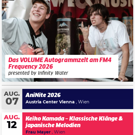
Das VOLUME Autogrammzelt am FM4
Frequency 2026
presented by Infinity Water
AUG.
AniNite 2026
07
Austria Center Vienna
, Wien
AUG.
Keiko Kamada – Klassische Klänge &
12
japanische Melodien
Frau Mayer
, Wien