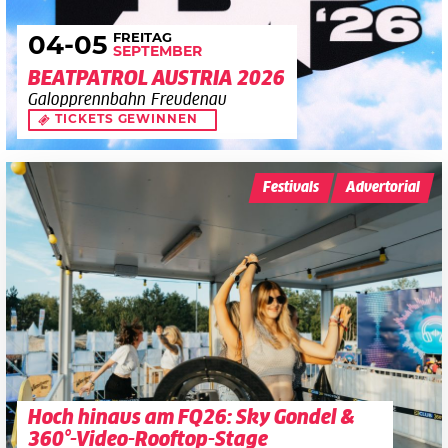
FREITAG
04
-05
SEPTEMBER
BEATPATROL AUSTRIA 2026
Galopprennbahn Freudenau
TICKETS GEWINNEN
Festivals
Advertorial
Hoch hinaus am FQ26: Sky Gondel &
360°-Video-Rooftop-Stage