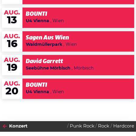
AUG.
BOUNTI
13
U4 Vienna
, Wien
AUG.
Sagen Aus Wien
16
Waldmüllerpark
, Wien
AUG.
David Garrett
19
Seebühne Mörbisch
, Mörbisch
AUG.
BOUNTI
20
U4 Vienna
, Wien
Konzert
Punk Rock
Rock
Hardcore